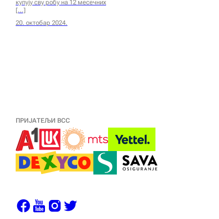
купују сву робу на 12 месечних
20. октобар 2024.
ПРИЈАТЕЉИ ВСС