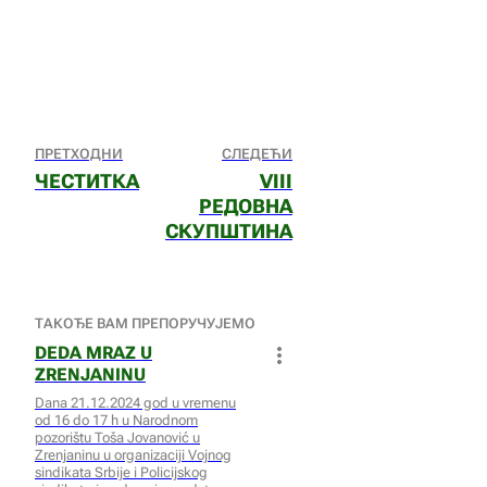
ПРЕТХОДНИ
СЛЕДЕЋИ
ЧЕСТИТКА
VIII
РЕДОВНА
СКУПШТИНА
ТАКОЂЕ ВАМ ПРЕПОРУЧУЈЕМО
DEDA MRAZ U
ZRENJANINU
Dana 21.12.2024 god u vremenu
od 16 do 17 h u Narodnom
pozorištu Toša Jovanović u
Zrenjaninu u organizaciji Vojnog
sindikata Srbije i Policijskog