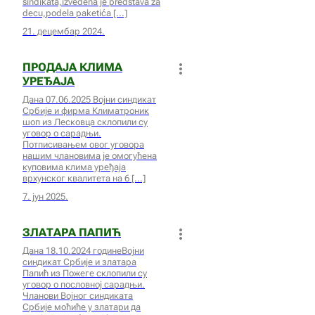
sindikata,izvedena je predstava za
decu,podela paketića
21. децембар 2024.
ПРОДАЈА КЛИМА
УРЕЂАЈА
Дана 07.06.2025 Војни синдикат
Србије и фирма Климатроник
шоп из Лесковца склопили су
уговор о сарадњи.
Потписивањем овог уговора
нашим члановима је омогућена
куповима клима уређаја
врхунског квалитета на 6
7. јун 2025.
ЗЛАТАРА ПАПИЋ
Дана 18.10.2024 годинеВојни
синдикат Србије и златара
Папић из Пожеге склопили су
уговор о пословној сарадњи.
Чланови Војног синдиката
Србије моћиће у златари да