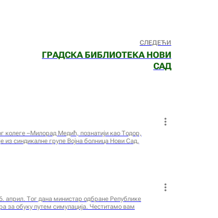
СЛЕДЕЋИ
ГРАДСКА БИБЛИОТЕКА НОВИ
САД
ог колеге –Милорад Медић, познатији као Тодор,
е из синдикалне групе Војна болница Нови Сад,
16. април. Тог дана министар одбране Републике
ра за обуку путем симулација. Честитамо вам