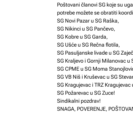
Poštovani članovi SG koje su ug
potrebe možete se obratiti koord
SG Novi Pazar u SG Raška,
SG Nikinci u SG Pančevo,
SG Kobre u SG Garda,
SG Ušće u SG Rečna flotila,
SG Pasuljanske livade u SG Zaječ
SG Kraljevo i Gornji Milanovac u 
SG CPME u SG Moma Stanojlovi
SG VB Niš i Kruševac u SG Stevan
SG Kragujevac i TRZ Kragujevac 
SG Požarevac u SG Zuce!
Sindikalni pozdrav!
SNAGA, POVERENJE, POŠTOVA