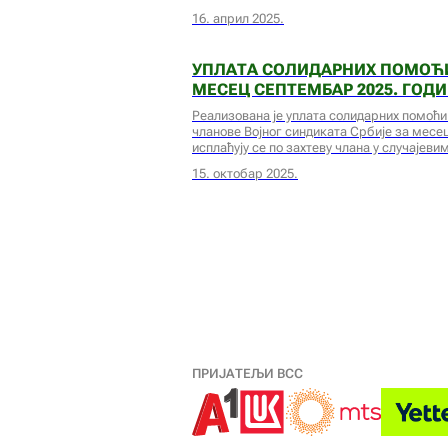
16. април 2025.
УПЛАТА СОЛИДАРНИХ ПОМОЋИ
МЕСЕЦ СЕПТЕМБАР 2025. ГОД
Реализована је уплата солидарних помоћи
чланове Војног синдиката Србије за месе
исплаћују се по захтеву члана у случајев
15. октобар 2025.
ПРИЈАТЕЉИ ВСС