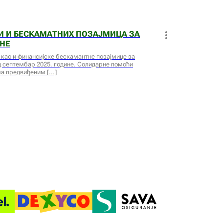
 И БЕСКАМАТНИХ ПОЗАЈМИЦА ЗА
ИНЕ
 као и финансијске бескамантне позајмице за
ц септембар 2025. године. Солидарне помоћи
има предвиђеним