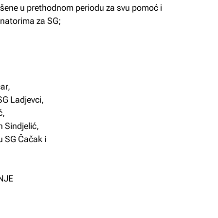
ašene u prethodnom periodu za svu pomoć i
inatorima za SG;
ar,
SG Ladjevci,
ć,
 Sindjelić,
u SG Čačak i
NJE