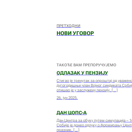
ПРЕТХОДНИ
НОВИ УГОВОР
ТАКОЂЕ ВАМ ПРЕПОРУЧУЈЕМО
ОДЛАЗАК У ПЕНЗИЈУ
Стигао је тренутак за опроштај од уважен
дугогодишњи члан Војног синдиката Србиј
отишао је у заслужену пензију.
26. јун 2025.
ДАН ЦОПС-А
Дан Центра за обуку путем симулација – 
Србије је донео одлуку о формирању Цент
празник.