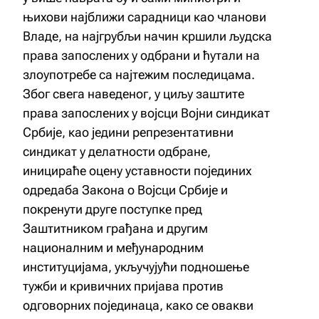
њихови најближи сарадници као чланови
Владе, на најгрубљи начин кршили људска
права запослених у одбрани и ћутали на
злоупотребе са најтежим последицама.
Због свега наведеног, у циљу заштите
права запослених у војсци Војни синдикат
Србије, као једини репрезентативни
синдикат у делатности одбране,
иницираће оцену уставности појединих
одредаба Закона о Војсци Србије и
покренути друге поступке пред
Заштитником грађана и другим
националним и међународним
институцијама, укључујући подношење
тужби и кривичних пријава против
одговорних појединаца, како се овакви