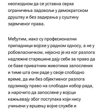
неопходном да се уставна сврха
ограничења задовољи у демократском
друштву и без задирања у суштину
зајемченог права.
Међутим, иако су професионални
припадници војске у радном односу, а не у
робовласничком, нејасно је из ког разлога
надлежне старешине дају себи за право да
се баве приватним животима запослених
и тиме шта они раде у своје слободно
време, да им без објективног разлога
одузимају право на слободан избор рада,
а нарочито да запослене у војсци
кажњавају због поступака који нису
учињени у вршењу војне службе и