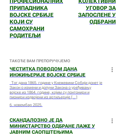
ПРОФЕСИОНАЛНИХ
КОЛЕКТИВНИ
ПРИПАДНИКА
УГОВОР ЗА
ВОЈСКЕ СРБИЈЕ
ЗАПОСЛЕНЕ У
КОЈИ СУ
ОДБРАНИ
САМОХРАНИ
РОДИТЕЉИ
ТАКОЂЕ ВАМ ПРЕПОРУЧУЈЕМО
ЧЕСТИТКА ПОВОДОМ ДАНА
ИНЖИЊЕРИЈЕ ВОЈСКЕ СРБИЈЕ
Тог дана 1865. године у Кнежевини Србији донет је
Закон о измени и допуни Закона о уређивању
војске из 1864. године, којим су понтонири и
пионири издвојени из артиљерије
6. новембар 2025.
СКАНДАЛОЗНО ЈЕ ДА
МИНИСТАРСТВО ОДБРАНЕ ЛАЖЕ У
ЈАВНИМ САОПШТЕЊИМА