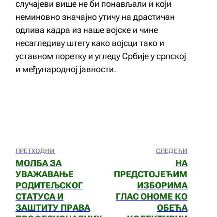
случајеви више не би понављали и који
неминовно значајно утичу на драстичан
одлива кадра из наше војске и чине
несагледиву штету како војсци тако и
уставном поретку и угледу Србије у српској
и међународној јавности.
ПРЕТХОДНИ
СЛЕДЕЋИ
МОЛБА ЗА
НА
УВАЖАВАЊЕ
ПРЕДСТОЈЕЋИМ
РОДИТЕЉСКОГ
ИЗБОРИМА
СТАТУСА И
ГЛАС ОНОМЕ КО
ЗАШТИТУ ПРАВА
ОБЕЋА