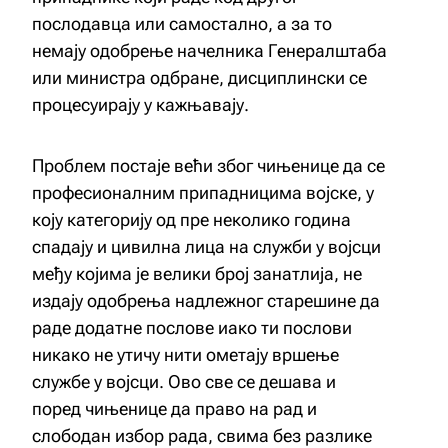
послодавца или самостално, а за то
немају одобрење начелника Генералштаба
или министра одбране, дисциплински се
процесуирају у кажњавају.
Проблем постаје већи због чињенице да се
професионалним припадницима војске, у
коју категорију од пре неколико година
спадају и цивилна лица на служби у војсци
међу којима је велики број занатлија, не
издају одобрења надлежног старешине да
раде додатне послове иако ти послови
никако не утичу нити ометају вршење
службе у војсци. Ово све се дешава и
поред чињенице да право на рад и
слободан избор рада, свима без разлике