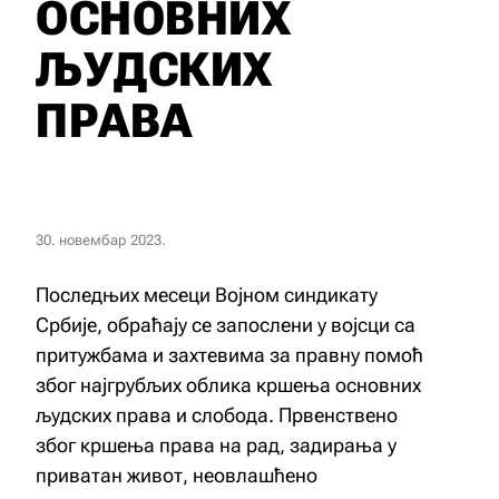
ОСНОВНИХ
ЉУДСКИХ
ПРАВА
30. новембар 2023.
Последњих месеци Војном синдикату
Србије, обраћају се запослени у војсци са
притужбама и захтевима за правну помоћ
због најгрубљих облика кршења основних
људских права и слобода. Првенствено
због кршења права на рад, задирања у
приватан живот, неовлашћено