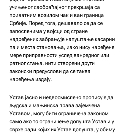
учињеног саобраћајног прекршаја са
приватним возилом чак и ван граница
Србије. Поред тога, дешавало се да се
запосленима у војсци од стране
надређених забрањује напуштање касарни
па и места становања, иако нису наређене
мере приправности услед ванредног или
ратног стања, нити створени други
законски предуслови да се таква
наређења издају.
Устав јасно и недвосмислено прописује да
људска и мањинска права зајемчена
Уставом, могу бити ограничена законом
само ако то ограничење допушта Устав и у
сврхе ради којих их Устав допушта, у обиму