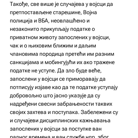
Такође, све више је случајева у војсци да
претпостављене старешине, Војна
полиција и ВБА, неовлашћено и
незаконито прикупљају податке о
приватном животу запослених у војсци,
чак и о њиховим ближим и даљим
члановима породица претећи им разним
санкцијама и мобингујући их ако тражене
податке не уступе. Да зло буде веће,
запослени у војсци се приморавају да
потписују изјаве као да те податке уступају
добровољно што јасно указује да су
надређени свесни забрањености таквих
својих захтева и поступака. Забележени су
и случајеви дисциплинских кажњавања
запослених у војсци за поступке ван
радног времена и ван службе нпр. због