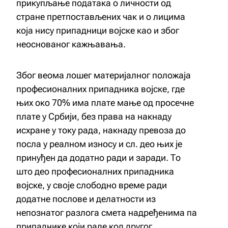
прикупљање података о личности од
стране претпостављених чак и о лицима
која нису припадници војске као и због
неоснованог кажњавања.
Због веома лошег материјалног
положаја
професионалних припадника војске, где
њих око 70% има плате мање од просечне
плате у Србији, без права на накнаду
исхране у току рада, накнаду превоза до
посла у реалном износу и сл. део њих је
принуђен да додатно ради и заради. То
што део професионалних припадника
војске, у своје слободно време ради
додатне послове и делатности из
непознатог разлога смета надређенима па
припаднике који раде код другог