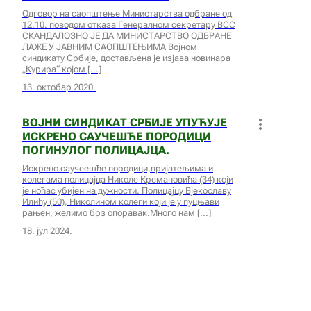
Одговор на саопштење Министарства одбране од
12.10. поводом отказа Генералном секретару ВСС
СКАНДАЛОЗНО ЈЕ ДА МИНИСТАРСТВО ОДБРАНЕ
ЛАЖЕ У ЈАВНИМ САОПШТЕЊИМА Војном
синдикату Србије, достављена је изјава новинара
„Курира“ којом
13. октобар 2020.
ВОЈНИ СИНДИКАТ СРБИЈЕ УПУЋУЈЕ
ИСКРЕНО САУЧЕШЋЕ ПОРОДИЦИ
ПОГИНУЛОГ ПОЛИЦАЈЦА.
Искрено саучеешће породици,пријатељима и
колегама полицајца Николе Крсмановића (34) који
је ноћас убијен на дужности. Полицајцу Вјекославу
Илићу (50), Николином колеги који је у пуцњави
рањен, желимо брз опоравак.Много нам
18. јул 2024.