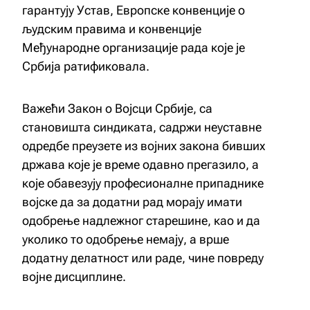
гарантују Устав, Европске конвенције о
људским правима и конвенције
Међународне организације рада које је
Србија ратификовала.
Важећи Закон о Војсци Србије, са
становишта синдиката, садржи неуставне
одредбе преузете из војних закона бивших
држава које је време одавно прегазило, а
које обавезују професионалне припаднике
војске да за додатни рад морају имати
одобрење надлежног старешине, као и да
уколико то одобрење немају, а врше
додатну делатност или раде, чине повреду
војне дисциплине.