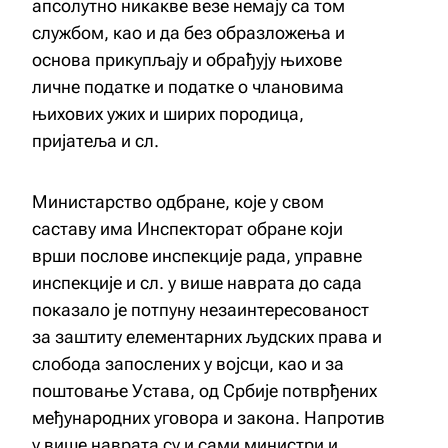
апсолутно никакве везе немају са том
службом, као и да без образложења и
основа прикупљају и обрађују њихове
личне податке и податке о члановима
њихових ужих и ширих породица,
пријатеља и сл.
Министарство одбране, које у свом
саставу има Инспекторат обране који
врши послове инспекције рада, управне
инспекције и сл. у више наврата до сада
показало је потпуну незаинтересованост
за заштиту елементарних људских права и
слобода запослених у војсци, као и за
поштовање Устава, од Србије потврђених
међународних уговора и закона. Напротив
у више наврата су и сами министри и