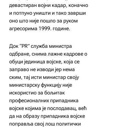
девастиран војни кадар, коначно
и потпуно уништи и тако заврши
оно што није пошло за руком
агресорима 1999. године.
Док “PR” служба министра
одбране, снима лажне кадрове о
обуци јединица војске, која се
заправо не изводи јер нема
ским, тај исти министар своју
министарску функцију није
искористио за бољитак
професионалних припадника
војске којима је послодавац, већ
да на образу припадника војске
поправља свој лош политички