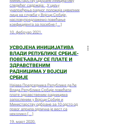
Министарству одбране Иницијативу
следећег садржаја: „У циљу
унапређења радног положаја цивилних
лица на служби у Војсци Србије,
насловупредлажемо повећање
коефицијента за посебне
10. фебруар 2021.
УСВОЈЕНА ИНИЦИЈАТИВА
ВЛАДИ РЕПУБЛИКЕ СРБИЈЕ-
ПОВЕЋАВАЈУ СЕ ПЛАТЕ И
ЗДРАВСТВЕНИМ
РАДНИЦИМА У ВОЈСЦИ
СРБИЈЕ
Најава Председника Републике да ће
Влада Републике Србије повећати
плате здравственим радницима
запосленим у Војсци Србије и
Министарству одбране за 10 одсто од
првог априла одлична је вест са
неколико
19. март 2020.