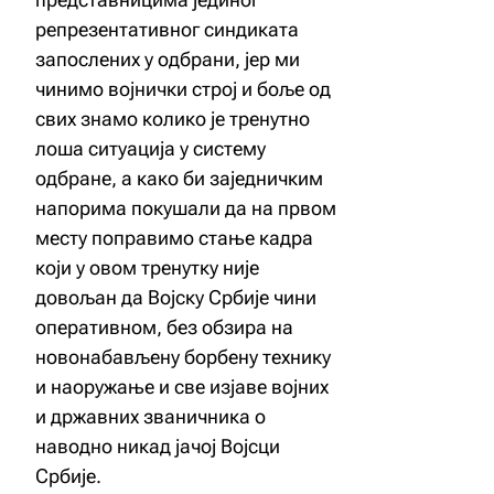
репрезентативног синдиката
запослених у одбрани, јер ми
чинимо војнички строј и боље од
свих знамо колико је тренутно
лоша ситуација у систему
одбране, а како би заједничким
напорима покушали да на првом
месту поправимо стање кадра
који у овом тренутку није
довољан да Војску Србије чини
оперативном, без обзира на
новонабављену борбену технику
и наоружање и све изјаве војних
и државних званичника о
наводно никад јачој Војсци
Србије.