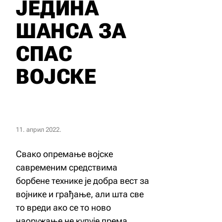
ЈЕДИНА
ШАНСА ЗА
СПАС
ВОЈСКЕ
11. април 2022.
Свако опремање војске
савременим средствима
борбене технике је добра вест за
војнике и грађање, али шта све
то вреди ако се то ново
наоружање не купује према