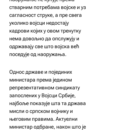
стварним потребама војске и уз
сагласност струке, а пре свега
уколико војсци недостају
кадрови којих у овом тренутку
нема довољно да опслужују и
одржавају све што војска већ
поседује од наоружања.
Однос државе и појединих
министара према једином
репрезентативном синдикату
запослених у Војсци Србије,
најбоље показује шта та држава
мисли о српском војнику и
његовим правима. Актуелни
министар одбране, након што је