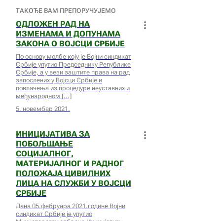
ТАКОЂЕ ВАМ ПРЕПОРУЧУЈЕМО
ОДЛОЖЕН РАД НА
ИЗМЕНАМА И ДОПУНАМА
ЗАКОНА О ВОЈСЦИ СРБИЈЕ
По основу молбе коју је Војни синдикат
Србије упутио Председнику Републике
Србије, а у вези заштите права на рад
запослених у Војсци Србије и
повлачења из процедуре неуставних и
међународном
5. новембар 2021.
ИНИЦИЈАТИВА ЗА
ПОБОЉШАЊЕ
СОЦИЈАЛНОГ,
МАТЕРИЈАЛНОГ И РАДНОГ
ПОЛОЖАЈА ЦИВИЛНИХ
ЛИЦА НА СЛУЖБИ У ВОЈСЦИ
СРБИЈЕ
Дана 05.фебруара 2021.године Војни
синдикат Србије је упутио