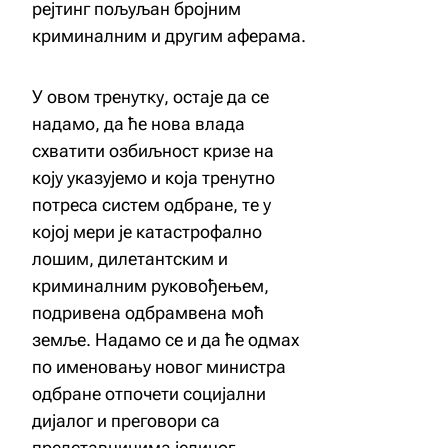
рејтинг пољуљан бројним
криминалним и другим аферама.
У овом тренутку, остаје да се
надамо, да ће нова влада
схватити озбиљност кризе на
коју указујемо и која тренутно
потреса систем одбране, те у
којој мери је катастрофално
лошим, дилетантским и
криминалним руковођењем,
подривена одбрамвена моћ
земље. Надамо се и да ће одмах
по именовању новог министра
одбране отпочети социјални
дијалог и преговори са
представницима јединог