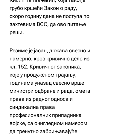
грубо кршећи Закон о раду,
скоро годину дана не поступа по
захтевима ВСС, да ово питање
реши.
Резиме је јасан, држава свесно и
намерно, кроз кривично дело из
чл. 152. Кривичног законика,
које у продуженом трајању,
годинама уназад свесно врше
министри одбране и рада, омета
права из радног односа и
синдикална права
професионалних припадника
војске, са очигледном намером
да тренутно забрињавајуће