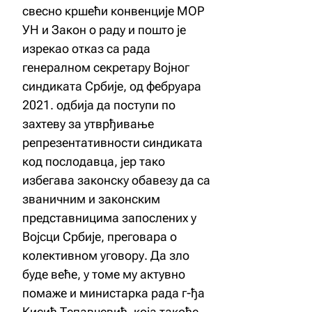
свесно кршећи конвенције МОР
УН и Закон о раду и пошто је
изрекао отказ са рада
генералном секретару Војног
синдиката Србије, од фебруара
2021. одбија да поступи по
захтеву за утврђивање
репрезентативности синдиката
код послодавца, јер тако
избегава законску обавезу да са
званичним и законским
представницима запослених у
Војсци Србије, преговара о
колективном уговору. Да зло
буде веће, у томе му актувно
помаже и министарка рада г-ђа
Кисић Тепавчевић, која такође