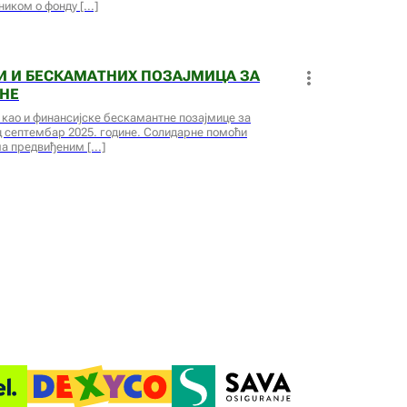
ником о фонду
 И БЕСКАМАТНИХ ПОЗАЈМИЦА ЗА
ИНЕ
 као и финансијске бескамантне позајмице за
ц септембар 2025. године. Солидарне помоћи
има предвиђеним