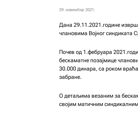
29. новембар 2021.
Дана 29.11.2021.године изврш
члановима Војног синдиката С
Почев од 1.фебруара 2021.год
бескаматне позајмице чланови
30.000 динара, са роком враћ
забране.
О детаљима везаним за беска
својим матичним синдикалним