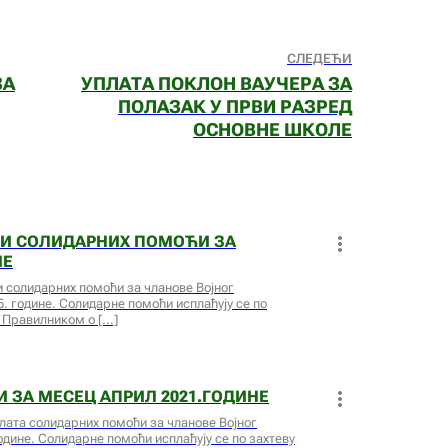
СЛЕДЕЋИ
ЗА
УПЛАТА ПОКЛОН ВАУЧЕРА ЗА
ПОЛАЗАК У ПРВИ РАЗРЕД
ОСНОВНЕ ШКОЛЕ
 И СОЛИДАРНИХ ПОМОЋИ ЗА
НЕ
и солидарних помоћи за чланове Војног
. године. Солидарне помоћи исплаћују се по
м Правилником о
 ЗА МЕСЕЦ АПРИЛ 2021.ГОДИНЕ
плата солидарних помоћи за чланове Војног
дине. Солидарне помоћи исплаћују се по захтеву