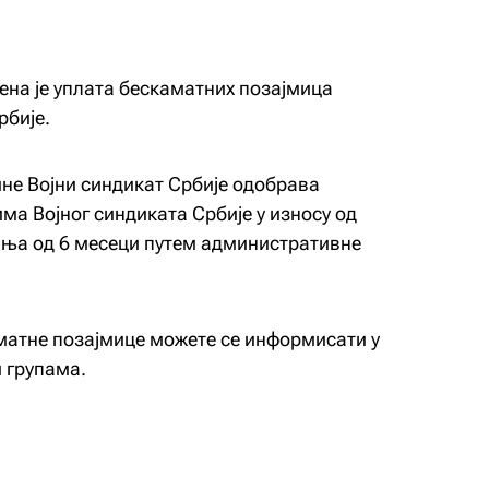
ена је уплата бескаматних позајмица
рбије.
ине Војни синдикат Србије одобрава
ма Војног синдиката Србије у износу од
ања од 6 месеци путем административне
матне позајмице можете се информисати у
 групама.