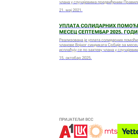
члана у случајевима предвиђеним Правил
21. мај 2021.
УПЛАТА СОЛИДАРНИХ ПОМОЋИ
МЕСЕЦ СЕПТЕМБАР 2025. ГОД
Реализована је уплата солидарних помоћи
чланове Војног синдиката Србије за месе
исплаћују се по захтеву члана у случајев
15. октобар 2025.
ПРИЈАТЕЉИ ВСС