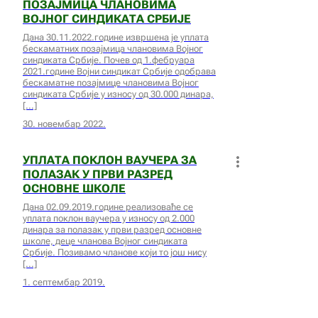
ПОЗАЈМИЦА ЧЛАНОВИМА
ВОЈНОГ СИНДИКАТА СРБИЈЕ
Дана 30.11.2022.године извршена је уплата
бескаматних позајмица члановима Војног
синдиката Србије. Почев од 1.фебруара
2021.године Војни синдикат Србије одобрава
бескаматне позајмице члановима Војног
синдиката Србије у износу од 30.000 динара,
30. новембар 2022.
УПЛАТА ПОКЛОН ВАУЧЕРА ЗА
ПОЛАЗАК У ПРВИ РАЗРЕД
ОСНОВНЕ ШКОЛЕ
Дана 02.09.2019.године реализоваће се
уплата поклон ваучера у износу од 2.000
динара за полазак у први разред основне
школе, деце чланова Војног синдиката
Србије. Позивамо чланове који то још нису
1. септембар 2019.