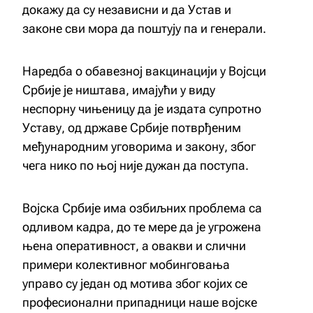
докажу да су независни и да Устав и
законе сви мора да поштују па и генерали.
Наредба о обавезној вакцинацији у Војсци
Србије је ништава, имајући у виду
неспорну чињеницу да је издата супротно
Уставу, од државе Србије потврђеним
међународним уговорима и закону, због
чега нико по њој није дужан да поступа.
Војска Србије има озбиљних проблема са
одливом кадра, до те мере да је угрожена
њена оперативност, а овакви и слични
примери колективног мобинговања
управо су један од мотива због којих се
професионални припадници наше војске