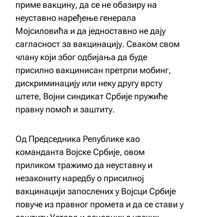
приме вакцину, да се не обазиру на
неуставно наређење генерала
Мојсиловића и да једноставно не дају
сагласност за вакцинацију. Сваком свом
члану који због одбијања да буде
присилно вакцинисан претрпи мобинг,
дискриминацију или неку другу врсту
штете, Војни синдикат Србије пружиће
правну помоћ и заштиту.
Од Председника Републике као
команданта Војске Србије, овом
приликом тражимо да неуставну и
незакониту наредбу о присилној
вакцинацији запослених у Војсци Србије
повуче из правног промета и да се стави у