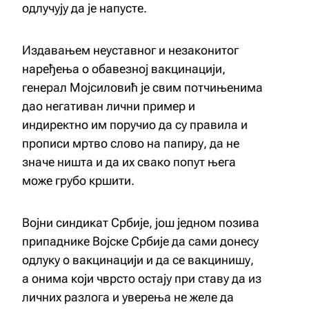
одлучују да је напусте.
Издавањем неуставног и незаконитог
наређења о обавезној вакцинацији,
генерал Мојсиловић је свим потчињенима
дао негативан лични пример и
индиректно им поручио да су правила и
прописи мртво слово на папиру, да не
значе ништа и да их свако попут њега
може грубо кршити.
Војни синдикат Србије, још једном позива
припаднике Војске Србије да сами донесу
одлуку о вакцинацији и да се вакцинишу,
а онима који чврсто остају при ставу да из
личних разлога и уверења не желе да