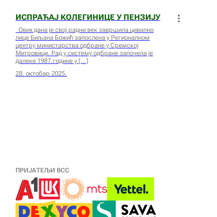
ИСПРАЋАЈ КОЛЕГИНИЦЕ У ПЕНЗИЈУ
Ових дана је свој радни век завршила цивилно
лице Биљана Божић запослена у Регионалном
центру министарства одбране у Сремској
Митровици. Рад у систему одбране започела је
далеке 1987.године у
28. октобар 2025.
ПРИЈАТЕЉИ ВСС