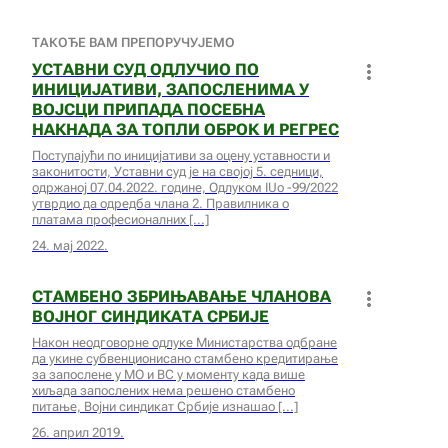
ТАКОЂЕ ВАМ ПРЕПОРУЧУЈЕМО
УСТАВНИ СУД ОДЛУЧИО ПО
ИНИЦИЈАТИВИ, ЗАПОСЛЕНИМА У
ВОЈСЦИ ПРИПАДА ПОСЕБНА
НАКНАДА ЗА ТОПЛИ ОБРОК И РЕГРЕС
Поступајући по иницијативи за оцену уставности и
законитости, Уставни суд је на својој 5. седници,
одржаној 07.04.2022. године, Одлукoм IUo -99/2022
утврдио да одредба члана 2. Правилника о
платама професионалних
24. мај 2022.
СТАМБЕНО ЗБРИЊАВАЊЕ ЧЛАНОВА
ВОЈНОГ СИНДИКАТА СРБИЈЕ
Након неодговорне одлуке Министарства одбране
да укине субвенционисано стамбено кредитирање
за запослене у МО и ВС у моменту када више
хиљада запослених нема решено стамбено
питање, Војни синдикат Србије изнашао
26. април 2019.