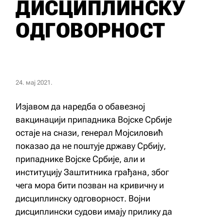
ДИСЦИПЛИНСКУ
ОДГОВОРНОСТ
24. мај 2021.
Изјавом да наредба о обавезној
вакцинацији припадника Војске Србије
остаје на снази, генерал Мојсиловић
показао да не поштује државу Србију,
припаднике Војске Србије, али и
институцију Заштитника грађана, због
чега мора бити позван на кривичну и
дисциплинску одговорност. Војни
дисциплински судови имају прилику да