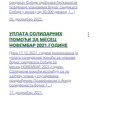
синдикат Србије одобрава бескаматне
позајмице члановима Војног синдиката
Србије у износу од 30.000 динара,
26. децембар 2022.
УПЛАТА СОЛИДАРНИХ
ПОМОЋИ ЗА МЕСЕЦ
НОВЕМБАР 2021.ГОДИНЕ
Дана 17.12.2021. године реализована је
уплата солидарних помоћи за чланове
Војног синдиката Србије за
месец НОВЕМБАР 2021.године.
Солидарне помоћи исплаћују се по
захтеву члана у случајевима
предвиђеним Правилником о фонду
солидарности Војног
17. децембар 2021.