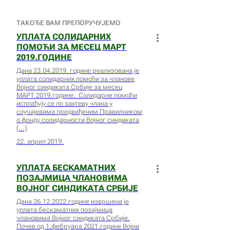
ТАКОЂЕ ВАМ ПРЕПОРУЧУЈЕМО
УПЛАТА СОЛИДАРНИХ
ПОМОЋИ ЗА МЕСЕЦ МАРТ
2019.ГОДИНЕ
Дана 23.04.2019. године реализована је
уплата солидарних помоћи за чланове
Војног синдиката Србије за месец
МАРТ 2019.године. Солидарне помоћи
исплаћују се по захтеву члана у
случајевима предвиђеним Правилником
о фонду солидарности Војног синдиката
22. април 2019.
УПЛАТА БЕСКАМАТНИХ
ПОЗАЈМИЦА ЧЛАНОВИМА
ВОЈНОГ СИНДИКАТА СРБИЈЕ
Дана 26.12.2022.године извршена је
уплата бескаматних позајмица
члановима Војног синдиката Србије.
Почев од 1.фебруара 2021.године Војни