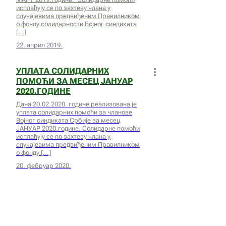
исплаћују се по захтеву члана у
случајевима предвиђеним Правилником
о фонду солидарности Војног синдиката
22. април 2019.
УПЛАТА СОЛИДАРНИХ
ПОМОЋИ ЗА МЕСЕЦ ЈАНУАР
2020.ГОДИНЕ
Дана 20.02.2020. године реализована је
уплата солидарних помоћи за чланове
Војног синдиката Србије за месец
ЈАНУАР 2020.године. Солидарне помоћи
исплаћују се по захтеву члана у
случајевима предвиђеним Правилником
о фонду
20. фебруар 2020.